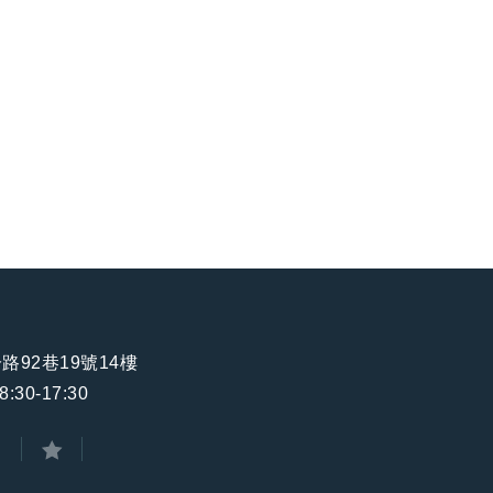
路92巷19號14樓
30-17:30
k
ogle+
分享至Twitter
加到我的最愛